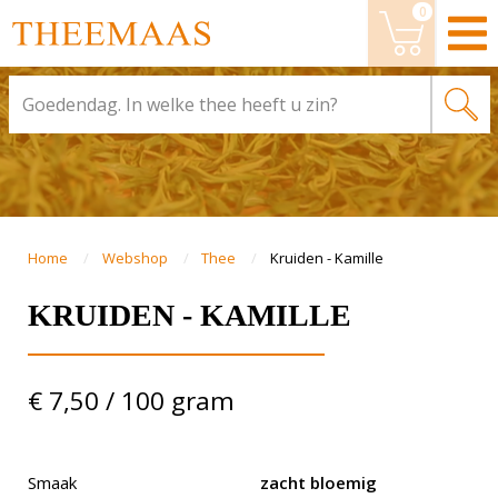
0
Dit product is toegevoegd aan je
winkelwagen.
Wijzig bestelling
BESTELLEN
Kruiden - Kamille
VERDER WINKELEN
BESTELLEN
Home
Webshop
Thee
Kruiden - Kamille
KRUIDEN - KAMILLE
€ 7,50 / 100 gram
Smaak
zacht bloemig