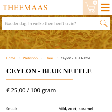
0
Dit product is toegevoegd aan je
winkelwagen.
Wijzig bestelling
BESTELLEN
Ceylon - Blue Nettle
VERDER WINKELEN
BESTELLEN
Home
Webshop
Thee
Ceylon - Blue Nettle
CEYLON - BLUE NETTLE
€ 25,00 / 100 gram
Smaak
Mild, zoet, karamel